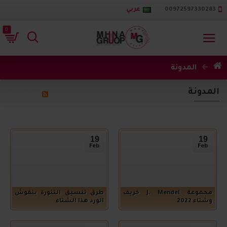
00972597330283
عربي
0
المدونة
المدونة
ملخص RSS
19
19
Feb
Feb
مجموعة J. Mendel خريف
طرق تنسيق التنورة بنقوش
وشتاء 2022
الورد هذا الشتاء