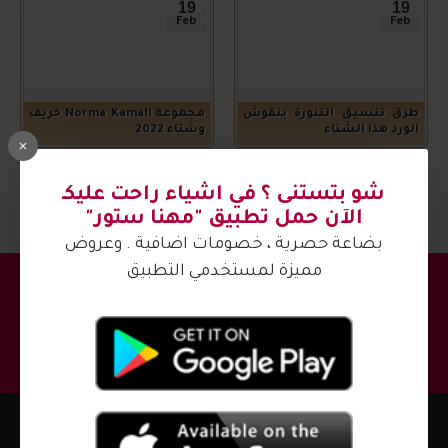
19
19
Feb
Feb
طرق تنسيق التنورة بنقوش
مجموعة Norma Kamali خريف
الورد هذا الشتاء
وشتاء 2022
عرض 1 الى 4 من 4 (1 صفحات)
شو بتستنى ؟ في اشياء راحت عليكـ
الآن حمل تطبيق "مهنا ستور"
بضاعة حصرية ، خصومات اضافية . وعروض
مميزة لمستخدمي التطبيق
مجموعة مهنا
اشترك في القائمة البريدية واحصل على احدث العروض
والتخفيضات !
اشترك
اتصل بنا الآن