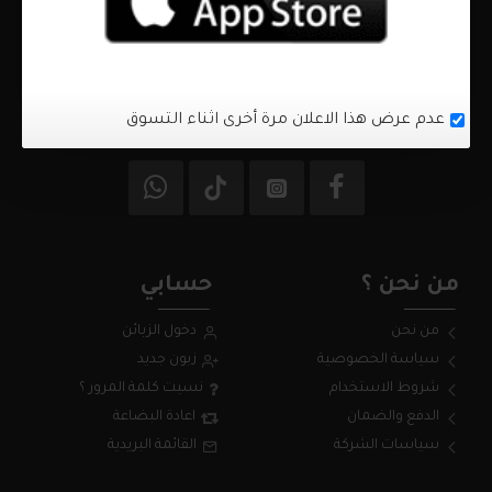
+972597330283
info
mhna.ps
قلقيلية - شارع التربية والتعليم
السبت - الجمعة من 10:00 ص - 10:00 م
عدم عرض هذا الاعلان مرة أخرى اثناء التسوق
من نحن ؟
حسابي
من نحن
دخول الزبائن
سياسة الخصوصية
زبون جديد
شروط الاستخدام
نسيت كلمة المرور ؟
الدفع والضمان
اعادة البضاعة
سياسات الشركة
القائمة البريدية