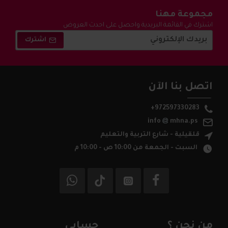
مجموعة مهنا
اشترك في القائمة البريدية واحصل على احدث العروض
والتخفيضات !
اشترك
اتصل بنا الآن
+972597330283
info
mhna.ps
قلقيلية - شارع التربية والتعليم
السبت - الجمعة من 10:00 ص - 10:00 م
من نحن ؟
حسابي