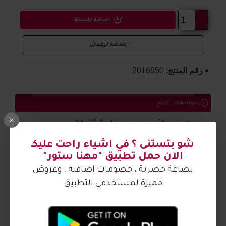
اضافة للسلة
إضافة لرغباتي
رقم المنتج:
2016950
مواصفات المنتج
صندل
نسائي مريح وبخامة ثقيلة
شو بتستنى ؟ في اشياء راحت عليكـ
الصورة من تصوير مهنا ستور
الآن حمل تطبيق "مهنا ستور"
بضاعة حصرية ، خصومات اضافية . وعروض
مميزة لمستخدمي التطبيق
آراء الزبائن
كيف اشتري ؟