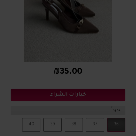
₪35.00
خيارات الشراء
النمرة
40
39
38
37
36