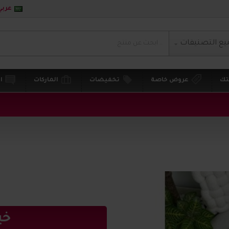
عربي
يع التصنيفات
تك
عروض خاصة
تخفيضات
الماركات
ا
خي