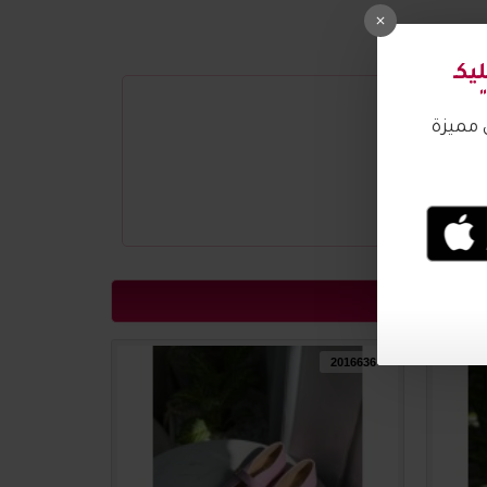
2016637
2016636