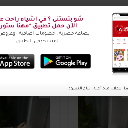
شتري ؟
2016635
20