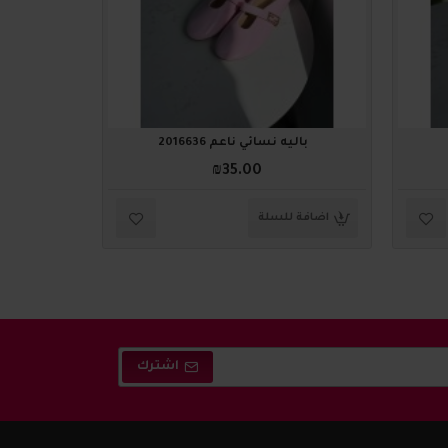
باليه نسائي ناعم 2016636
باليه
₪35.00
اضافة للسلة
اضافة ل
اشترك