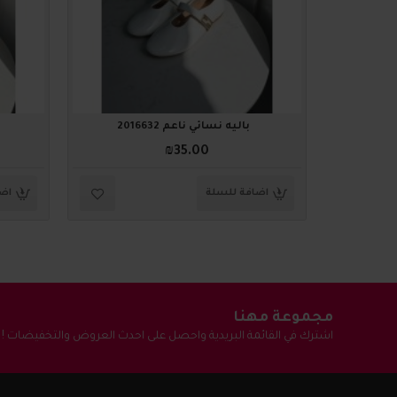
باليه نسائي ناعم 2016632
₪35.00
اضافة للسلة
اضا
مجموعة مهنا
اشترك في القائمة البريدية واحصل على احدث العروض والتخفيضات !