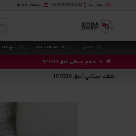
اتصل بنا
00972597330283
info@mhna.ps
جم
المتجر
اصناف البضاعة
تتبع طلبي
طقم ستاتي أنيق 1011320
طقم ستاتي أنيق 1011320