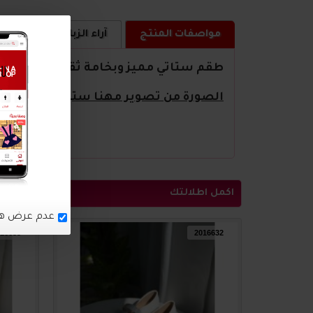
مواصفات المنتج
آراء الزبائن
كيف ا
طقم ستاتي مميز وبخامة ثقيلة
الصورة من تصوير مهنا ستور
اكمل اطلالتك
16633
2016632