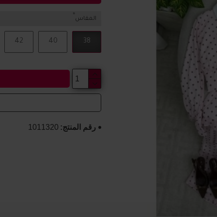
المقاس
42
40
38
رقم المنتج:
1011320