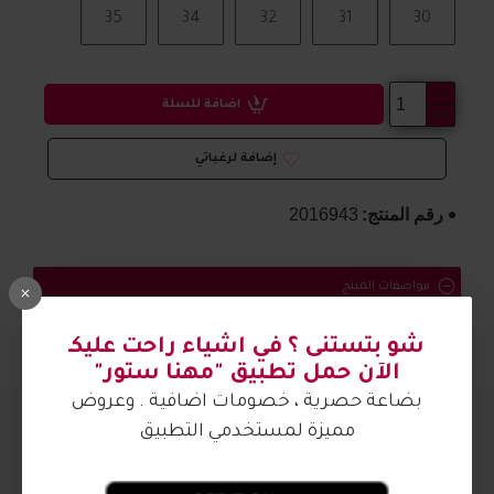
35
34
32
31
30
اضافة للسلة
إضافة لرغباتي
رقم المنتج:
2016943
مواصفات المنتج
حذاء
ولادي
مريح وتفاصيل جميلة
شو بتستنى ؟ في اشياء راحت عليكـ
الآن حمل تطبيق "مهنا ستور"
الصورة من تصوير مهنا ستور
بضاعة حصرية ، خصومات اضافية . وعروض
مميزة لمستخدمي التطبيق
آراء الزبائن