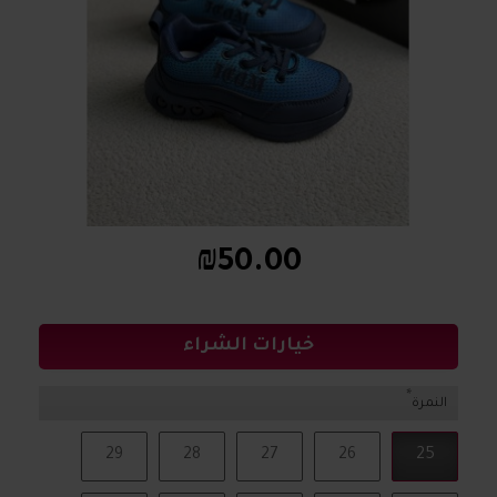
₪50.00
خيارات الشراء
النمرة
29
28
27
26
25