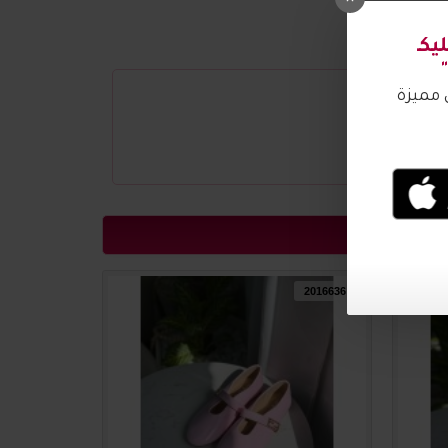
2016637
2016636