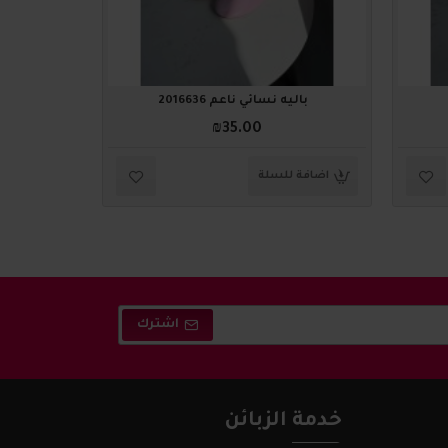
باليه نسائي ناعم 2016636
باليه
₪35.00
اضافة للسلة
اضافة ل
اشترك
خدمة الزبائن