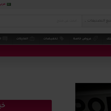
عربي
يع التصنيفات
تك
عروض خاصة
تخفيضات
الماركات
ا
خي