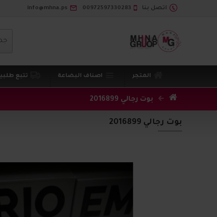
اتصل بنا
00972597330283
info@mhna.ps
جم
المتجر
اصناف البضاعة
تتبع طلبي
بوت رجالي 2016899
بوت رجالي 2016899