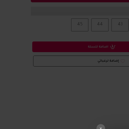
45
44
43
اضافة للسلة
إضافة لرغباتي