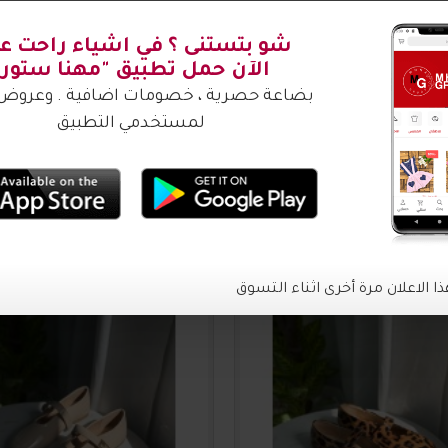
شتري ؟
2016635
20