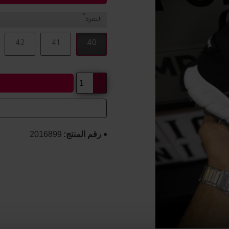
النمرة
42
41
40
رقم المنتج:
2016899