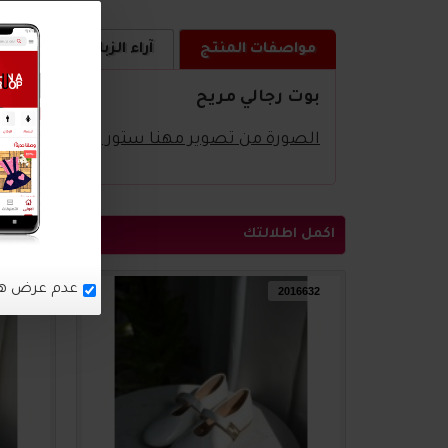
مواصفات المنتج
آراء الزبائن
كيف ا
بوت رجالي مريح
الصورة من تصوير مهنا ستور
اكمل اطلالتك
16633
2016632