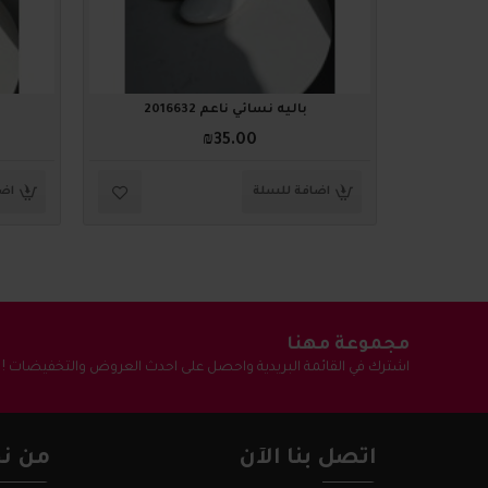
باليه نسائي ناعم 2016632
₪35.00
اضافة للسلة
اضا
مجموعة مهنا
اشترك في القائمة البريدية واحصل على احدث العروض والتخفيضات !
اتصل بنا الآن
من نح