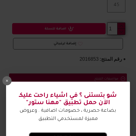
45
اضافة للسلة
إضافة لرغباتي
رقم المنتج:
2016853
مواصفات المنتج
بوت رجالي مريح
شو بتستنى ؟ في اشياء راحت عليكـ
الآن حمل تطبيق "مهنا ستور"
الصورة من تصوير مهنا ستور
بضاعة حصرية ، خصومات اضافية . وعروض
مميزة لمستخدمي التطبيق
آراء الزبائن