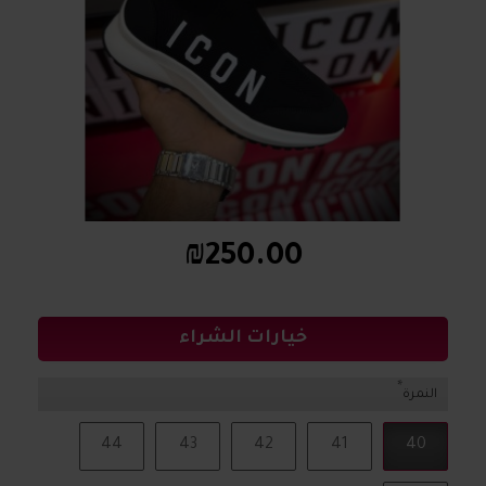
₪250.00
خيارات الشراء
النمرة
44
43
42
41
40