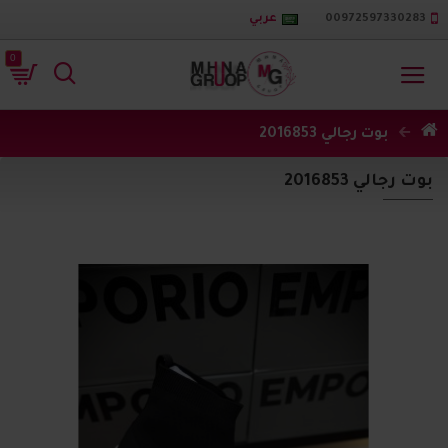
00972597330283
عربي
0
بوت رجالي 2016853
بوت رجالي 2016853