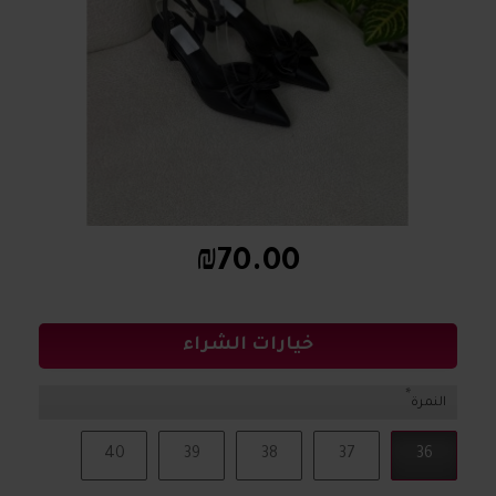
₪70.00
خيارات الشراء
النمرة
40
39
38
37
36