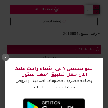
اضافة للسلة
إضافة لرغباتي
رقم المنتج:
2016694
مواصفات المنتج
صندل
نسائي مريح وبخامة ثقيلة
شو بتستنى ؟ في اشياء راحت عليكـ
الصورة من تصوير مهنا ستور
الآن حمل تطبيق "مهنا ستور"
بضاعة حصرية ، خصومات اضافية . وعروض
مميزة لمستخدمي التطبيق
آراء الزبائن
كيف اشتري ؟