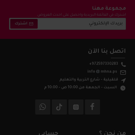
مجموعة مهنا
اشترك في القائمة البريدية واحصل على احدث العروض
والتخفيضات !
اشترك
اتصل بنا الآن
+972597330283
info
mhna.ps
قلقيلية - شارع التربية والتعليم
السبت - الجمعة من 10:00 ص - 10:00 م
من نحن ؟
حسابي