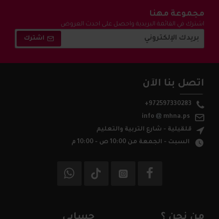
مجموعة مهنا
اشترك في القائمة البريدية واحصل على احدث العروض
والتخفيضات !
اشترك
اتصل بنا الآن
+972597330283
info
mhna.ps
قلقيلية - شارع التربية والتعليم
السبت - الجمعة من 10:00 ص - 10:00 م
من نحن ؟
حسابي