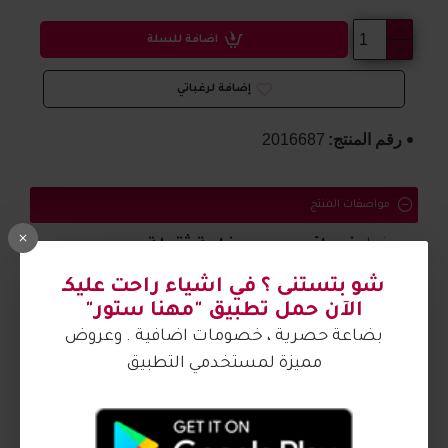
اضافة للسلة
إضافة لرغباتي
رقم المنتج:
2016687
مواصفات المنتج
صندل
نسائي مريح وبخامة ثقيلة
شو بتستنى ؟ في اشياء راحت عليكـ
الصورة من تصوير مهنا ستور
الآن حمل تطبيق "مهنا ستور"
بضاعة حصرية ، خصومات اضافية . وعروض
مميزة لمستخدمي التطبيق
آراء الزبائن
كيف اشتري ؟