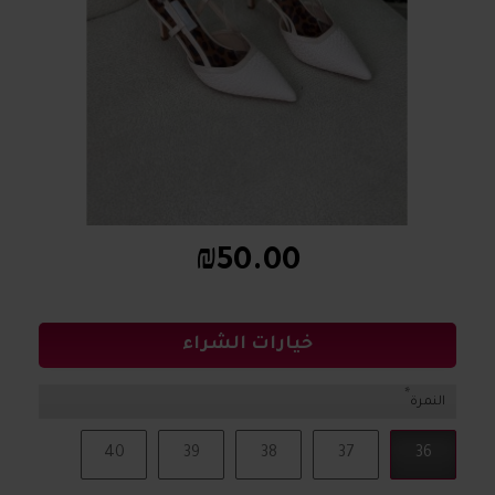
₪50.00
خيارات الشراء
النمرة
40
39
38
37
36