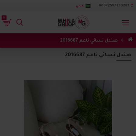
00972597330283
عربي
0
صندل نسائي ناعم 2016687
صندل نسائي ناعم 2016687