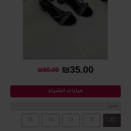
₪35.00
₪50.00
خيارات الشراء
النمرة
35
34
33
32
31