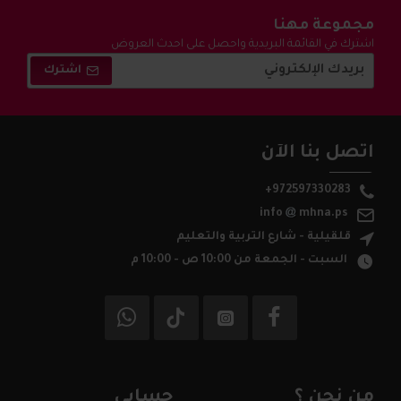
مجموعة مهنا
اشترك في القائمة البريدية واحصل على احدث العروض
والتخفيضات !
اشترك
اتصل بنا الآن
+972597330283
info
mhna.ps
قلقيلية - شارع التربية والتعليم
السبت - الجمعة من 10:00 ص - 10:00 م
من نحن ؟
حسابي