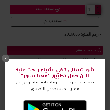
اضافة للسلة
إضافة لرغباتي
رقم المنتج:
2016666
مواصفات المنتج
حذاء بناتي مريح وتفاصيل جميلة
شو بتستنى ؟ في اشياء راحت عليكـ
الصورة من تصوير مهنا ستور
الآن حمل تطبيق "مهنا ستور"
بضاعة حصرية ، خصومات اضافية . وعروض
مميزة لمستخدمي التطبيق
آراء الزبائن
كيف اشتري ؟