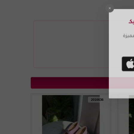
2016637
2016636