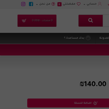
حسابي
مفضلتي
من نحن
0
0 منتجات - ₪0.00
لمدونة
بدك مساعدة ؟
₪140.00
اضافة للسلة