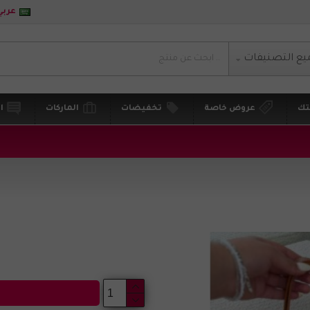
عربي
يع التصنيفات
تك
عروض خاصة
تخفيضات
الماركات
ا