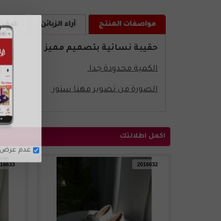
مواصفات المنتج
آراء الزبائن
كيف ا
حقيبة نسائية بتصميم مميز
الكمية محدودة جدا
الصورة من تصوير مهنا ستور
اكمل اطلالتك
16633
2016632