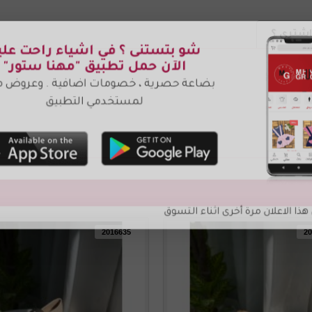
شتري ؟
2016635
20