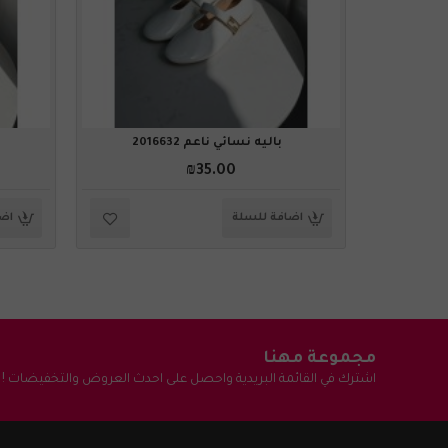
باليه نسائي ناعم 2016632
₪35.00
اضافة للسلة
اضا
مجموعة مهنا
اشترك في القائمة البريدية واحصل على احدث العروض والتخفيضات !