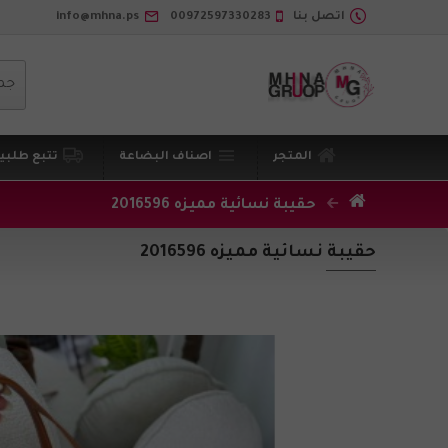
اتصل بنا
00972597330283
info@mhna.ps
جم
المتجر
اصناف البضاعة
تتبع طلبي
حقيبة نسائية مميزه 2016596
حقيبة نسائية مميزه 2016596