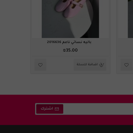
باليه نسائي ناعم 2016636
باليه
₪35.00
اضافة للسلة
اضافة ل
اشترك