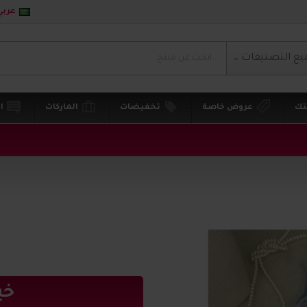
عربي
يع التصنيفات
تك
عروض خاصة
تخفيضات
الماركات
ا
خي