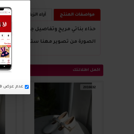
مواصفات المنتج
آراء الزبائن
كيف ا
حذاء بناتي مريح وتفاصيل جميلة
الصورة من تصوير مهنا ستور
اكمل اطلالتك
16633
2016632