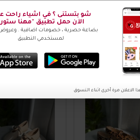
شتري ؟
2016635
20