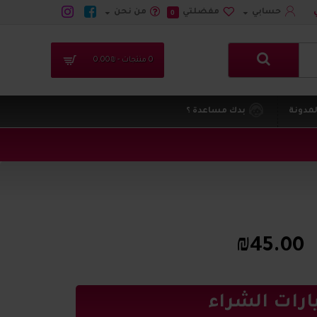
حسابي
مفضلتي
من نحن
0
0 منتجات - ₪0.00
لمدونة
بدك مساعدة ؟
₪45.00
ارات الشراء