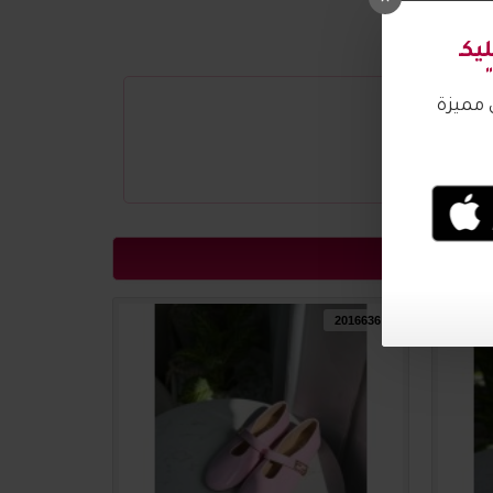
2016637
2016636