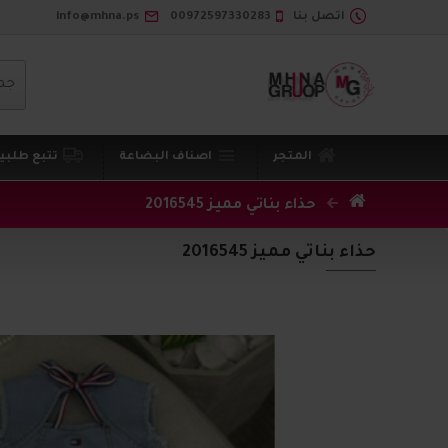
اتصل بنا
00972597330283
info@mhna.ps
جم
المتجر
اصناف البضاعة
تتبع طلبي
حذاء بناتي مميز 2016545
حذاء بناتي مميز 2016545