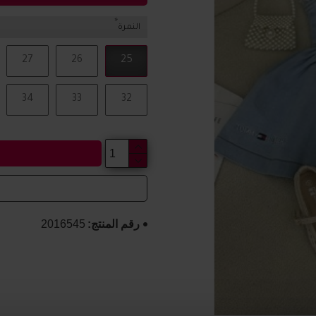
النمرة
27
26
25
34
33
32
رقم المنتج:
2016545