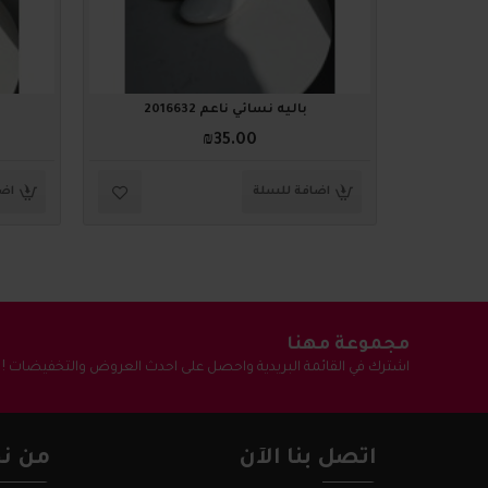
باليه نسائي ناعم 2016632
₪35.00
اضافة للسلة
اضا
مجموعة مهنا
اشترك في القائمة البريدية واحصل على احدث العروض والتخفيضات !
اتصل بنا الآن
من نح