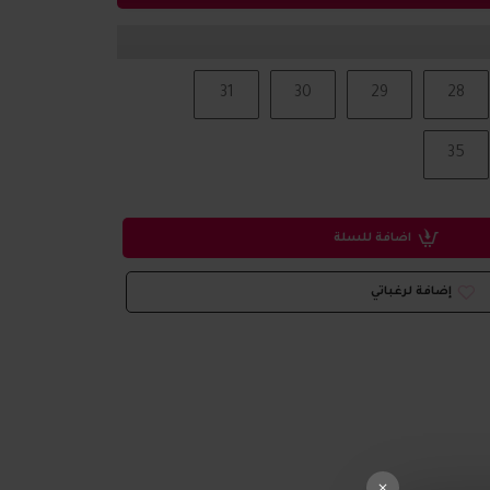
31
30
29
28
35
اضافة للسلة
إضافة لرغباتي