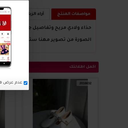
مواصفات المنتج
آراء الزبائن
كيف ا
حذاء
ولادي
مريح وتفاصيل جميلة
الصورة من تصوير مهنا ستور
اكمل اطلالتك
16633
2016632