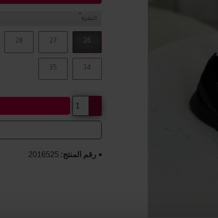
النمرة
28
27
26
35
34
رقم المنتج:
2016525