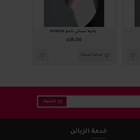
باليه نسائي ناعم 2016636
باليه
₪35.00
اضافة للسلة
اضافة ل
اشترك
خدمة الزبائن