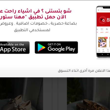
شتري ؟
2016635
20