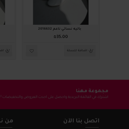
باليه نسائي ناعم 2016632
₪35.00
اضافة للسلة
اضا
مجموعة مهنا
اشترك في القائمة البريدية واحصل على احدث العروض والتخفيضات !
اتصل بنا الآن
من نح