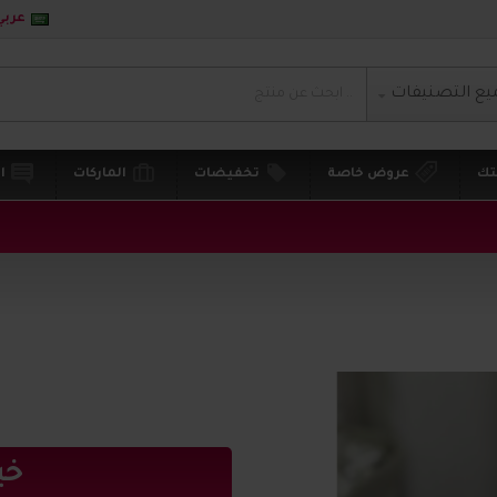
عربي
يع التصنيفات
تك
عروض خاصة
تخفيضات
الماركات
ا
خي