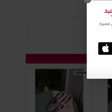
2016637
2016636