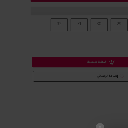
32
31
30
29
اضافة للسلة
إضافة لرغباتي