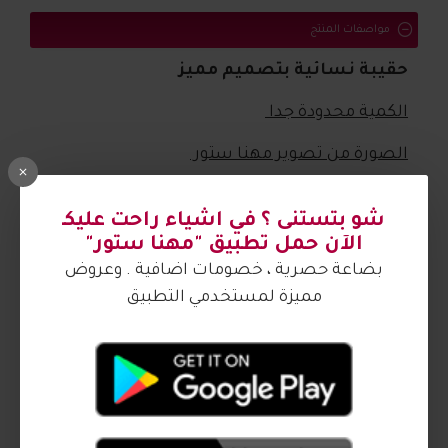
مواصفات المنتج
حقيبة نسائية بتصميم مميز
الكمية محدودة جدا
الصورة من تصوير مهنا ستور
شو بتستنى ؟ في اشياء راحت عليكـ
آراء الزبائن
الآن حمل تطبيق "مهنا ستور"
بضاعة حصرية ، خصومات اضافية . وعروض
كيف اشتري ؟
مميزة لمستخدمي التطبيق
اكمل اطلالتك
5
2016633
2016632