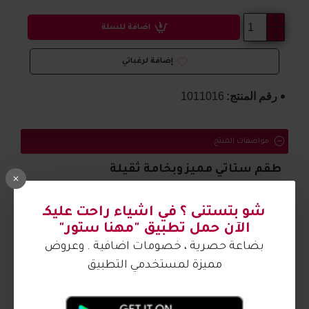
اضافة للسلة
إضافة لرغباتي
رقم المنتج:
1011016
مواصفات المنتج
طقم ستاتي مميز وبخامة ثقيلة
الصورة من تصوير مهنا ستور
شو بتستنى ؟ في اشياء راحت عليكـ
الآن حمل تطبيق "مهنا ستور"
بضاعة حصرية ، خصومات اضافية . وعروض
مميزة لمستخدمي التطبيق
آراء الزبائن