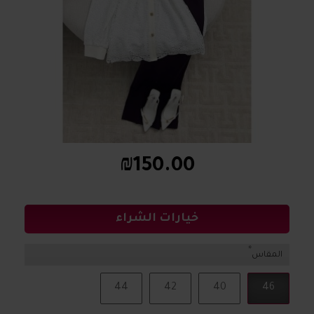
₪150.00
خيارات الشراء
المقاس
44
42
40
46