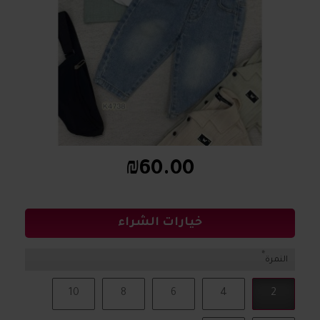
₪60.00
خيارات الشراء
النمرة
10
8
6
4
2