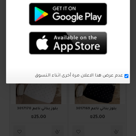
آراء الزبائن
كيف اشتري ؟
اكمل اطلالتك
3017170
3017169
عدم عرض هذا الاعلان مرة أخرى اثناء التسوق
بلوز بناتي ناعم 3017169
بلوز بناتي ناعم 3017170
₪25.00
₪25.00