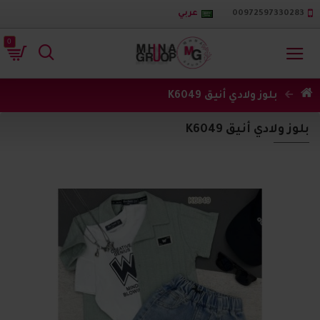
00972597330283
عربي
0
بلوز ولادي أنيق K6049
بلوز ولادي أنيق K6049