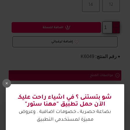
14
12
اضافة للسلة
إضافة لرغباتي
رقم المنتج:
K6049
مواصفات المنتج
بلوز
خامة
ثقيلة
ومريح
شو بتستنى ؟ في اشياء راحت عليكـ
الصورة من تصوير مهنا ستور
الآن حمل تطبيق "مهنا ستور"
بضاعة حصرية ، خصومات اضافية . وعروض
مميزة لمستخدمي التطبيق