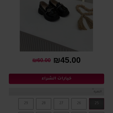
₪45.00
₪60.00
خيارات الشراء
النمرة
29
28
27
26
25