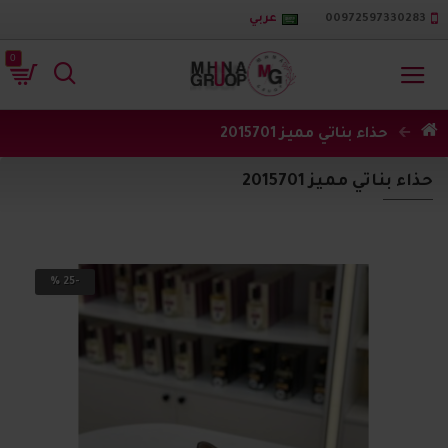
00972597330283
عربي
0
حذاء بناتي مميز 2015701
حذاء بناتي مميز 2015701
-25 %