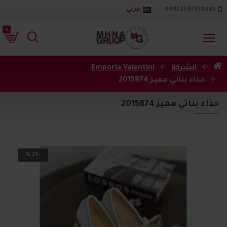
00972597330283
عربي
0
الشركة
Emporia Valentini
حذاء بناتي مميز 2015874
حذاء بناتي مميز 2015874
-29 %