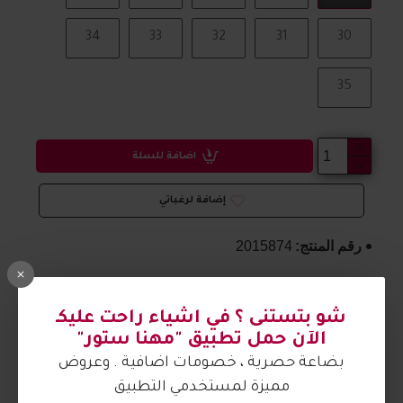
34
33
32
31
30
35
اضافة للسلة
إضافة لرغباتي
رقم المنتج:
2015874
مواصفات المنتج
شو بتستنى ؟ في اشياء راحت عليكـ
الآن حمل تطبيق "مهنا ستور"
حذاء بناتي مريح وتفاصيل جميلة
بضاعة حصرية ، خصومات اضافية . وعروض
الصورة من تصوير مهنا ستور
مميزة لمستخدمي التطبيق