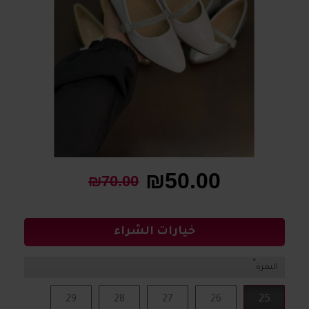
₪50.00
₪70.00
خيارات الشراء
النمرة
29
28
27
26
25