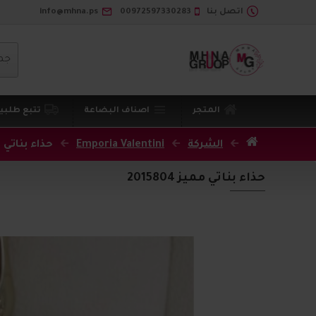
اتصل بنا
00972597330283
info@mhna.ps
جم
المتجر
اصناف البضاعة
تتبع طلبي
الشركة
Emporia Valentini
حذاء بناتي مميز 
حذاء بناتي مميز 2015804