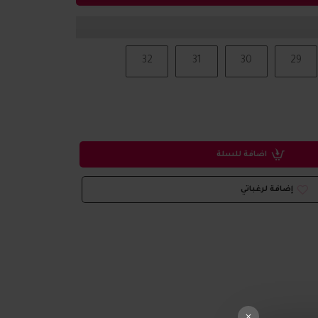
32
31
30
29
اضافة للسلة
إضافة لرغباتي