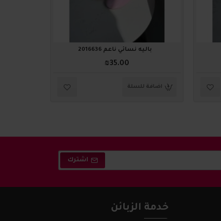
باليه نسائي ناعم 2016636
باليه
₪35.00
اضافة للسلة
اضافة ل
اشترك
خدمة الزبائن