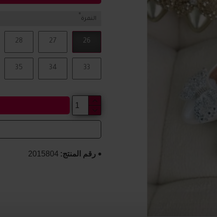
النمرة
28
27
26
35
34
33
رقم المنتج:
2015804