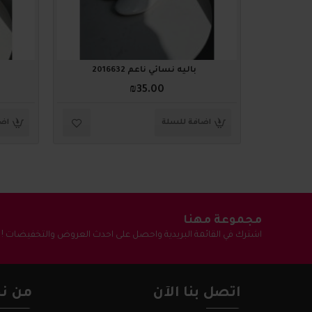
باليه نسائي ناعم 2016632
₪35.00
اضافة للسلة
اضا
مجموعة مهنا
اشترك في القائمة البريدية واحصل على احدث العروض والتخفيضات !
اتصل بنا الآن
من نح