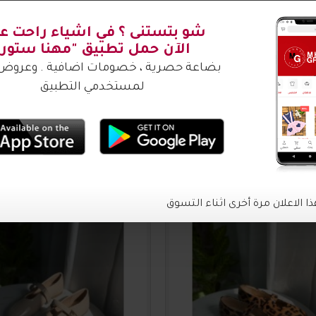
شتري ؟
2016635
20