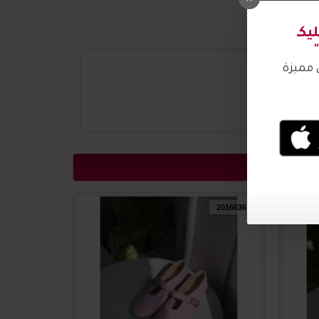
2016637
2016636