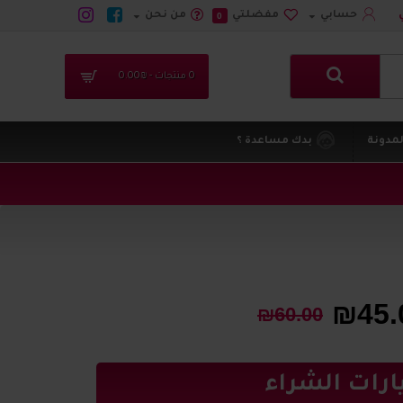
حسابي
مفضلتي
من نحن
0
0 منتجات - ₪0.00
لمدونة
بدك مساعدة ؟
₪45.
₪60.00
ارات الشراء