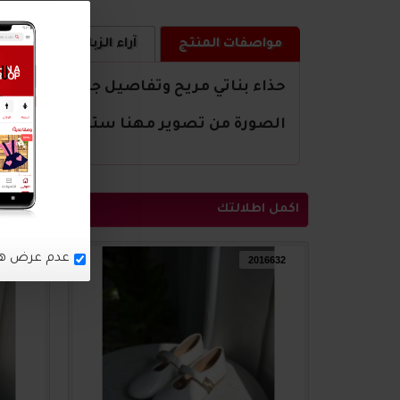
مواصفات المنتج
آراء الزبائن
كيف ا
حذاء بناتي مريح وتفاصيل جميلة
الصورة من تصوير مهنا ستور
اكمل اطلالتك
16633
2016632