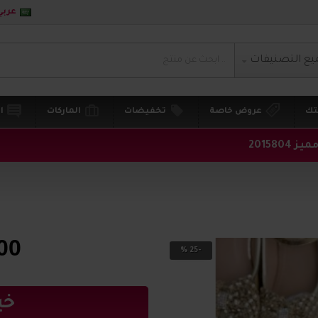
عربي
يع التصنيفات
تك
عروض خاصة
تخفيضات
الماركات
ا
2015804
00
-25 %
خي