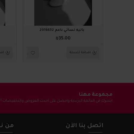
باليه نسائي ناعم 2016632
₪35.00
اضافة للسلة
اضا
مجموعة مهنا
اشترك في القائمة البريدية واحصل على احدث العروض والتخفيضات !
اتصل بنا الآن
من نح