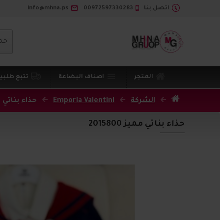
اتصل بنا
00972597330283
info@mhna.ps
جم
المتجر
اصناف البضاعة
تتبع طلبي
الشركة
Emporia Valentini
حذاء بناتي مميز 
حذاء بناتي مميز 2015800