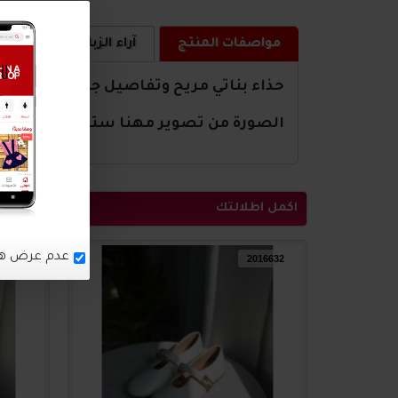
مواصفات المنتج
آراء الزبائن
كيف ا
حذاء بناتي مريح وتفاصيل جميلة
الصورة من تصوير مهنا ستور
اكمل اطلالتك
16633
2016632