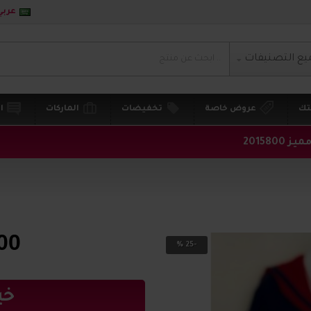
عربي
يع التصنيفات
تك
عروض خاصة
تخفيضات
الماركات
ا
2015800
00
-25 %
خي