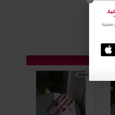
2016637
2016636