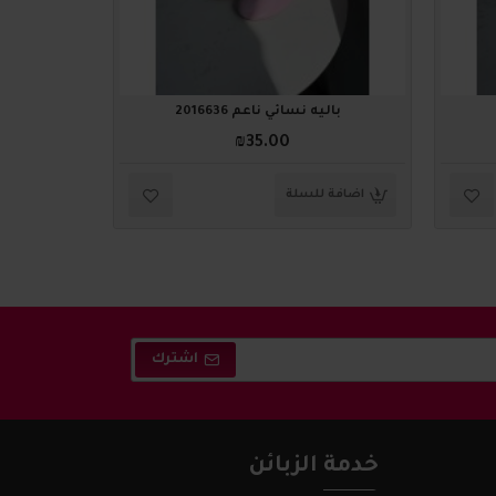
باليه نسائي ناعم 2016636
باليه
₪35.00
اضافة للسلة
اضافة ل
اشترك
خدمة الزبائن