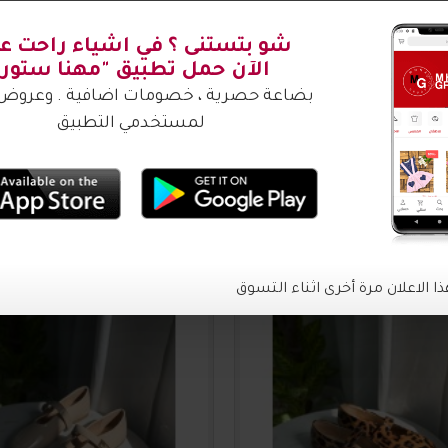
شتري ؟
2016635
20