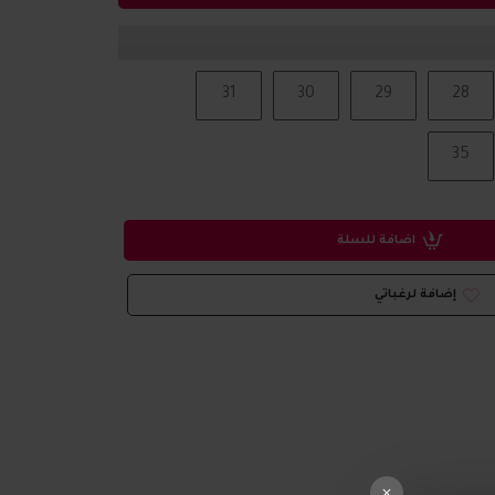
31
30
29
28
35
اضافة للسلة
إضافة لرغباتي