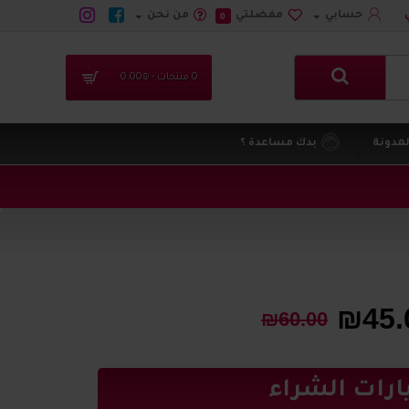
حسابي
مفضلتي
من نحن
0
0 منتجات - ₪0.00
لمدونة
بدك مساعدة ؟
₪45.
₪60.00
ارات الشراء