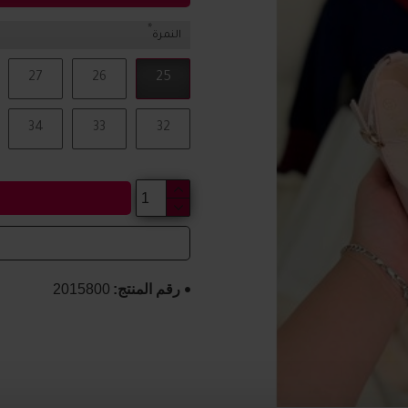
النمرة
27
26
25
34
33
32
رقم المنتج:
2015800