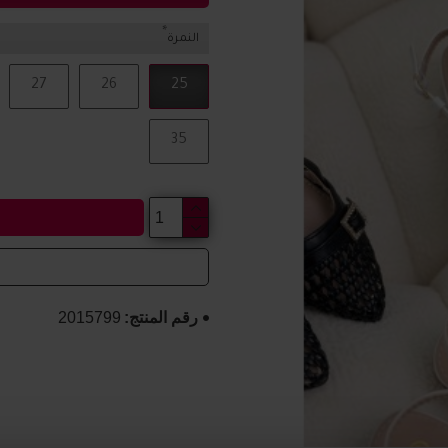
النمرة
27
26
25
35
رقم المنتج:
2015799