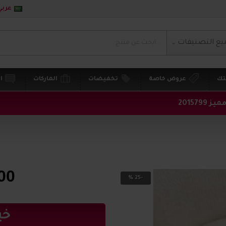
عربي
يع التصنيفات
تك
عروض خاصة
تخفيضات
الماركات
ا
2015799
00
-25 %
خي