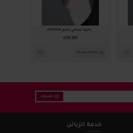
باليه نسائي ناعم 2016636
باليه
₪35.00
اضافة للسلة
اضافة ل
اشترك
خدمة الزبائن