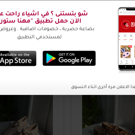
شتري ؟
2016635
20