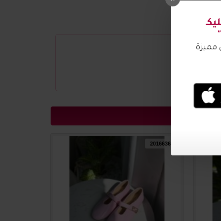
2016637
2016636