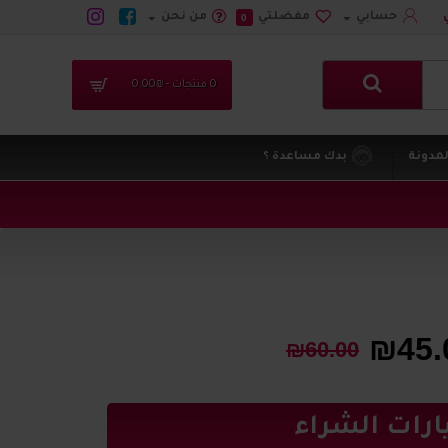
حسابي
مفضلتي
من نحن
0
0 منتجات - ₪0.00
لمدونة
بدك مساعدة ؟
₪45.
₪60.00
ارات الشراء