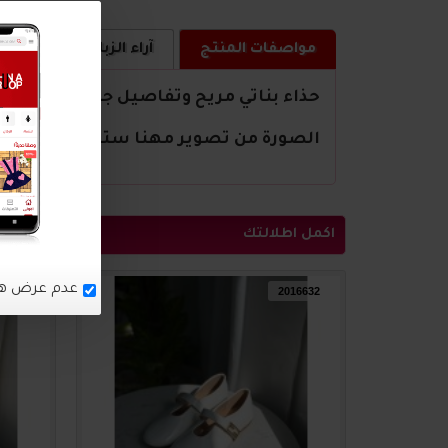
مواصفات المنتج
آراء الزبائن
كيف ا
حذاء بناتي مريح وتفاصيل جميلة
الصورة من تصوير مهنا ستور
اكمل اطلالتك
16633
2016632