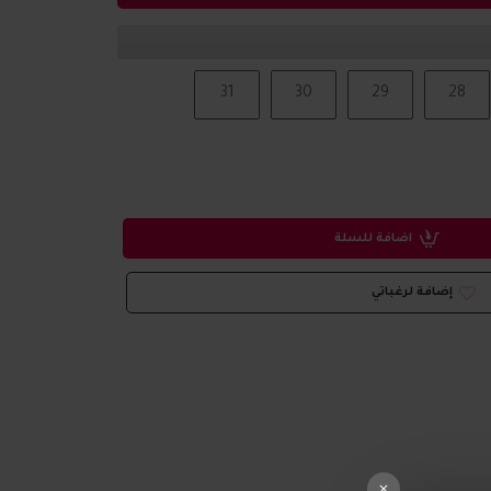
31
30
29
28
اضافة للسلة
إضافة لرغباتي