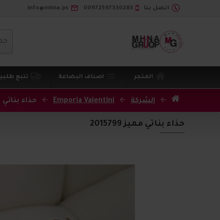
اتصل بنا
00972597330283
info@mhna.ps
جم
المتجر
اصناف البضاعة
تتبع طلبي
الشركة
Emporia Valentini
حذاء بناتي مميز 
حذاء بناتي مميز 2015799