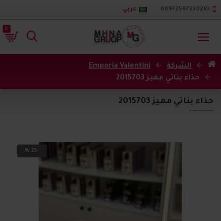
00972597330283
عربي
0
الشركة
Emporia Valentini
حذاء بناتي مميز 2015703
حذاء بناتي مميز 2015703
-25 %