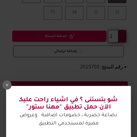
35
34
33
32
اضافة للسلة
إضافة لرغباتي
رقم المنتج:
2015703
مواصفات المنتج
حذاء بناتي مريح وتفاصيل جميلة
شو بتستنى ؟ في اشياء راحت عليكـ
الآن حمل تطبيق "مهنا ستور"
الصورة من تصوير مهنا ستور
بضاعة حصرية ، خصومات اضافية . وعروض
مميزة لمستخدمي التطبيق