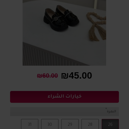
₪45.00
₪60.00
خيارات الشراء
النمرة
31
30
29
28
26