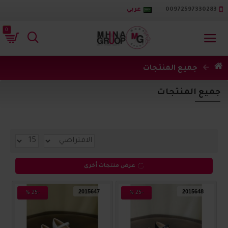
00972597330283
عربي
0
جميع المنتجات
جميع المنتجات
عرض منتجات أخرى
2015647
2015648
-25 %
-25 %