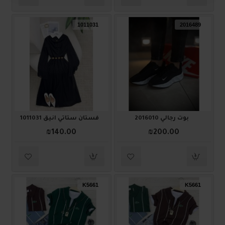
1011031
2016489
بوت رجالي 2016010
فستان ستاتي أنيق 1011031
₪140.00
₪200.00
K5661
K5661