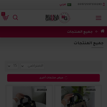
00972597330283
عربي
0
جميع المنتجات
جميع المنتجات
عرض منتجات أخرى
2016514
2016515